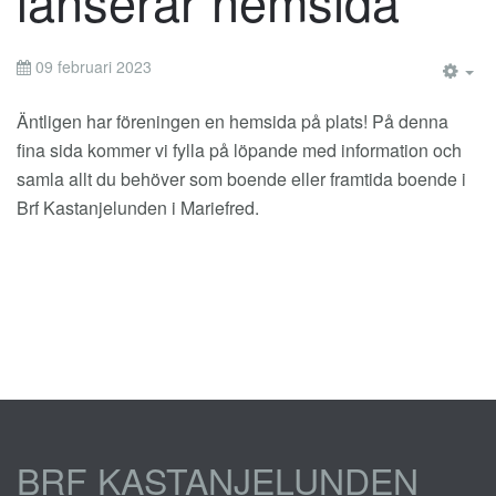
lanserar hemsida
09 februari 2023
EM
Äntligen har föreningen en hemsida på plats! På denna
fina sida kommer vi fylla på löpande med information och
samla allt du behöver som boende eller framtida boende i
Brf Kastanjelunden i Mariefred.
BRF KASTANJELUNDEN