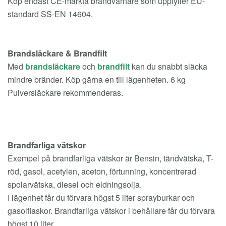
Köp endast CE-märkta brandvarnare som uppfyller EU-
standard SS-EN 14604.
Brandsläckare & Brandfilt
Med
brandsläckare
och
brandfilt
kan du snabbt släcka
mindre bränder. Köp gärna en till lägenheten. 6 kg
Pulversläckare rekommenderas.
Brandfarliga vätskor
Exempel på brandfarliga vätskor är Bensin, tändvätska, T-
röd, gasol, acetylen, aceton, förtunning, koncentrerad
spolarvätska, diesel och eldningsolja.
I lägenhet får du förvara högst 5 liter sprayburkar och
gasolflaskor. Brandfarliga vätskor i behållare får du förvara
högst 10 liter.